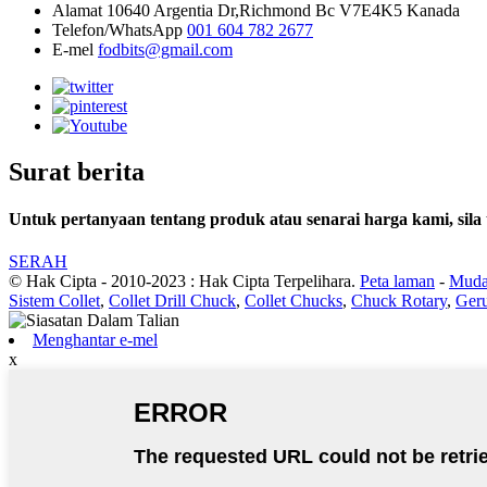
Alamat
10640 Argentia Dr,Richmond Bc V7E4K5 Kanada
Telefon/WhatsApp
001 604 782 2677
E-mel
fodbits@gmail.com
Surat berita
Untuk pertanyaan tentang produk atau senarai harga kami, sil
SERAH
© Hak Cipta - 2010-2023 : Hak Cipta Terpelihara.
Peta laman
-
Muda
Sistem Collet
,
Collet Drill Chuck
,
Collet Chucks
,
Chuck Rotary
,
Geru
Menghantar e-mel
x