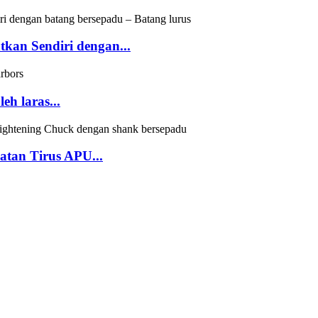
an Sendiri dengan...
h laras...
atan Tirus APU...