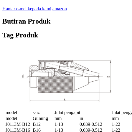
Hantar e-mel kepada kami
amazon
Butiran Produk
Tag Produk
model
saiz
Julat pengapit
Julat peng
model
Gunung
mm
in
mm
J0113M-B12
B12
1-13
0.039-0.512
1-22
J0113M-B16
B16
1-13
0.039-0.512
1-22