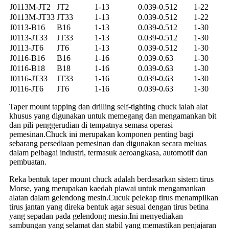
J0113M-JT2
JT2
1-13
0.039-0.512
1-22
J0113M-JT33
JT33
1-13
0.039-0.512
1-22
J0113-B16
B16
1-13
0.039-0.512
1-30
J0113-JT33
JT33
1-13
0.039-0.512
1-30
J0113-JT6
JT6
1-13
0.039-0.512
1-30
J0116-B16
B16
1-16
0.039-0.63
1-30
J0116-B18
B18
1-16
0.039-0.63
1-30
J0116-JT33
JT33
1-16
0.039-0.63
1-30
J0116-JT6
JT6
1-16
0.039-0.63
1-30
Taper mount tapping dan drilling self-tighting chuck ialah alat
khusus yang digunakan untuk memegang dan mengamankan bit
dan pili penggerudian di tempatnya semasa operasi
pemesinan.Chuck ini merupakan komponen penting bagi
sebarang persediaan pemesinan dan digunakan secara meluas
dalam pelbagai industri, termasuk aeroangkasa, automotif dan
pembuatan.
Reka bentuk taper mount chuck adalah berdasarkan sistem tirus
Morse, yang merupakan kaedah piawai untuk mengamankan
alatan dalam gelendong mesin.Cucuk pelekap tirus menampilkan
tirus jantan yang direka bentuk agar sesuai dengan tirus betina
yang sepadan pada gelendong mesin.Ini menyediakan
sambungan yang selamat dan stabil yang memastikan penjajaran