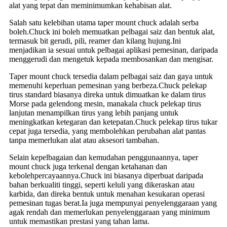
alat yang tepat dan meminimumkan kehabisan alat.
Salah satu kelebihan utama taper mount chuck adalah serba
boleh.Chuck ini boleh memuatkan pelbagai saiz dan bentuk alat,
termasuk bit gerudi, pili, reamer dan kilang hujung.Ini
menjadikan ia sesuai untuk pelbagai aplikasi pemesinan, daripada
menggerudi dan mengetuk kepada membosankan dan mengisar.
Taper mount chuck tersedia dalam pelbagai saiz dan gaya untuk
memenuhi keperluan pemesinan yang berbeza.Chuck pelekap
tirus standard biasanya direka untuk dimuatkan ke dalam tirus
Morse pada gelendong mesin, manakala chuck pelekap tirus
lanjutan menampilkan tirus yang lebih panjang untuk
meningkatkan ketegaran dan ketepatan.Chuck pelekap tirus tukar
cepat juga tersedia, yang membolehkan perubahan alat pantas
tanpa memerlukan alat atau aksesori tambahan.
Selain kepelbagaian dan kemudahan penggunaannya, taper
mount chuck juga terkenal dengan ketahanan dan
kebolehpercayaannya.Chuck ini biasanya diperbuat daripada
bahan berkualiti tinggi, seperti keluli yang dikeraskan atau
karbida, dan direka bentuk untuk menahan kesukaran operasi
pemesinan tugas berat.Ia juga mempunyai penyelenggaraan yang
agak rendah dan memerlukan penyelenggaraan yang minimum
untuk memastikan prestasi yang tahan lama.